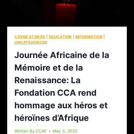
COVER STORIES
|
EDUCATION
|
INFORMATION
|
UNCATEGORIZED
Journée Africaine de la
Mémoire et de la
Renaissance: La
Fondation CCA rend
hommage aux héros et
héroïnes d’Afrique
Written By
CCAF
May 3, 2020